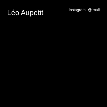
Skip
instagram
@ mail
Léo Aupetit
to
content